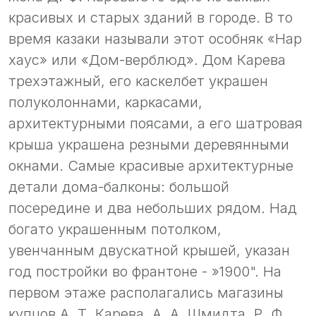
красивых и старых зданий в городе. В то
время казаки называли этот особняк «Нар
хаус» или «Дом-верблюд». Дом Карева
трехэтажный, его каскелбет украшен
полуколоннами, каркасами,
архитектурными поясами, а его шатровая
крыша украшена резными деревянными
окнами. Самые красивые архитектурные
детали дома-балконы: большой
посередине и два небольших рядом. Над
богато украшенным потолком,
увенчанным двускатной крышей, указан
год постройки во франтоне - »1900". На
первом этаже располагались магазины
купцов А. Т. Карева, А. А. Шмидта, Р. Ф.