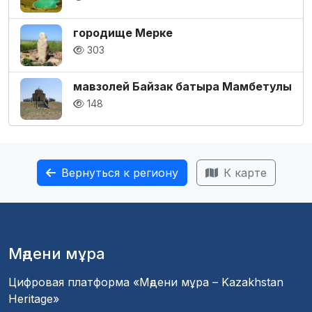
городище Мерке
303
мавзолей Байзак батыра Мамбетулы
148
Вернуться к региону
К карте
Мәдени мұра
Цифровая платформа «Мәдени мұра – Kazakhstan
Heritage»