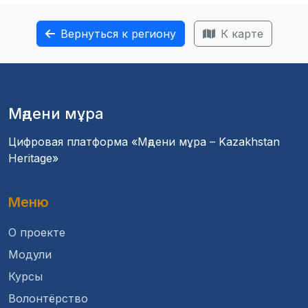
Вернуться к региону
К карте
Мәдени мұра
Цифровая платформа «Мәдени мұра – Kazakhstan
Heritage»
Меню
О проекте
Модули
Курсы
Волонтёрство