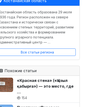
Костанайская область
Костанайская область образована 29 июля
1936 года. Регион расположен на севере
Казахстана и исторически связан с
освоением степных территорий, развитием
сельского хозяйства и формированием
крупного аграрного потенциала.
Административный центр — …
Все статьи региона
Похожие статьи
«Красная стена» («Қызыл
қабырға») — это место, где
…
154