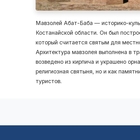
Мавзолей Абат-Баба — историко-куль
Костанайской области. Он был постро
который считается святым для местно
Архитектура мавзолея выполнена в т
возведено из кирпича и украшено орн
религиозная святыня, но и как памят
туристов.