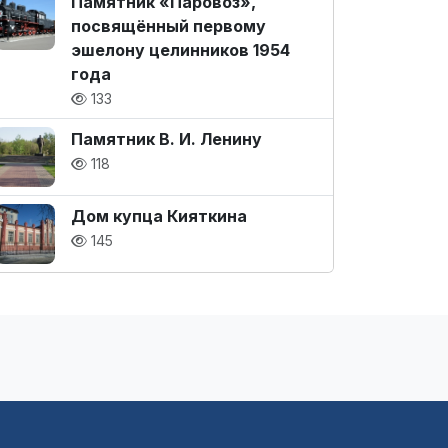
Памятник «Паровоз»,
посвящённый первому
эшелону целинников 1954
года
133
Памятник В. И. Ленину
118
Дом купца Кияткина
145