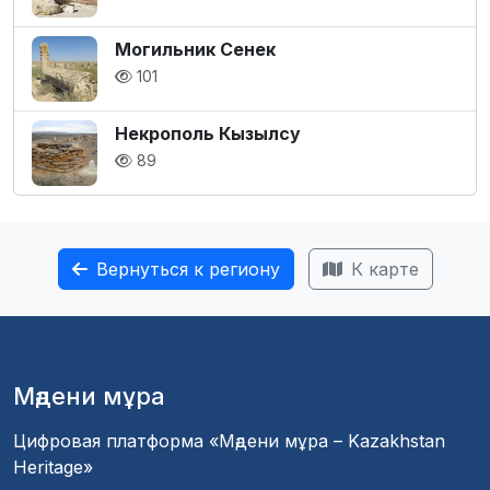
Могильник Сенек
101
Некрополь Кызылсу
89
Вернуться к региону
К карте
Мәдени мұра
Цифровая платформа «Мәдени мұра – Kazakhstan
Heritage»