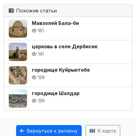
Похожие статьи
Мавзолей Бала-би
161
церковь в селе Дербисек
141
городище Куйрыктобе
129
городище Шалдар
139
Вернуться к региону
К карте