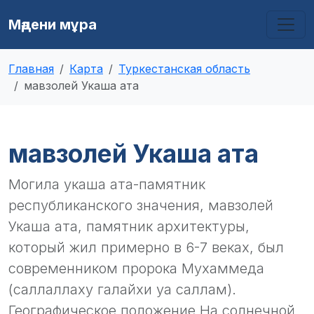
Мәдени мұра
Главная
Карта
Туркестанская область
мавзолей Укаша ата
мавзолей Укаша ата
Могила укаша ата-памятник
республиканского значения, мавзолей
Укаша ата, памятник архитектуры,
который жил примерно в 6-7 веках, был
современником пророка Мухаммеда
(саллаллаху галайхи уа саллам).
Географическое положение На солнечной