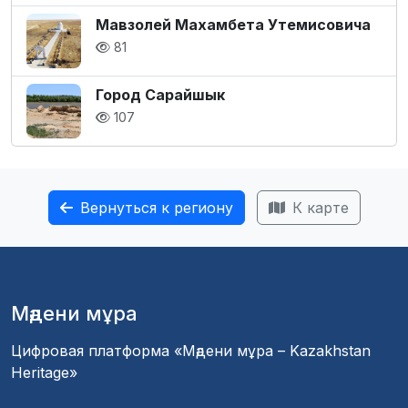
Мавзолей Махамбета Утемисовича
81
Город Сарайшык
107
Вернуться к региону
К карте
Мәдени мұра
Цифровая платформа «Мәдени мұра – Kazakhstan
Heritage»