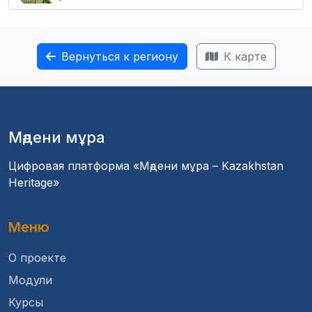
Вернуться к региону
К карте
Мәдени мұра
Цифровая платформа «Мәдени мұра – Kazakhstan
Heritage»
Меню
О проекте
Модули
Курсы