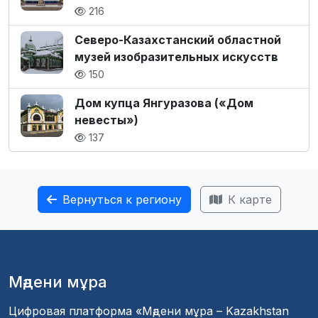
216
Северо-Казахстанский областной
музей изобразительных искусств
150
Дом купца Янгуразова («Дом
невесты»)
137
Вернуться к региону
К карте
Мәдени мұра
Цифровая платформа «Мәдени мұра – Kazakhstan