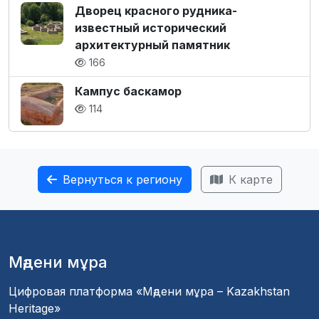
Дворец красного рудника-
известный исторический
архитектурный памятник
166
Кампус баскамор
114
Вернуться к региону
К карте
Мәдени мұра
Цифровая платформа «Мәдени мұра – Kazakhstan
Heritage»