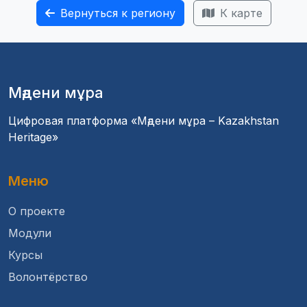
Вернуться к региону
К карте
Мәдени мұра
Цифровая платформа «Мәдени мұра – Kazakhstan
Heritage»
Меню
О проекте
Модули
Курсы
Волонтёрство