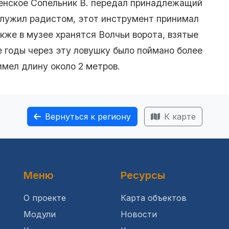
пенское Сопельник В. передал принадлежащий
служил радистом, этот инструмент принимал
кже в музее хранятся Волчьи ворота, взятые
е годы через эту ловушку было поймано более
имел длину около 2 метров.
Вернуться к региону
К карте
Меню
Ресурсы
О проекте
Карта объектов
Модули
Новости