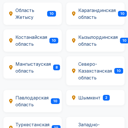
Область
Карагандинская
10
10
Жетысу
область
Костанайская
Кызылординская
10
10
область
область
Мангыстауская
Северо-
8
область
Казахстанская
10
область
Павлодарская
Шымкент
2
10
область
Туркестанская
Западно-
10