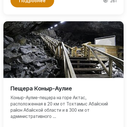
Подробнее
281
Пещера Коныр-Аулие
Коныр-Аулие-пещера на горе Актас,
расположенная в 20 км от Тохтамыс Абайский
район Абайской области и в 300 км от
административного …