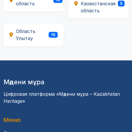
область
Казахстанская
5
область
Область
10
Улытау
Мәдени мұра
Цифровая платформа «Мәдени мұра – Kazakhstan
Heritage»
Меню