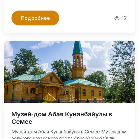
Подробнее
151
Музей‑дом Абая Кунанбайулы в
Семее
Музей‑дом Абая Кунанбайулы в Семее Музей‑дом
великого казахского поэта Абая Кунанбайулы