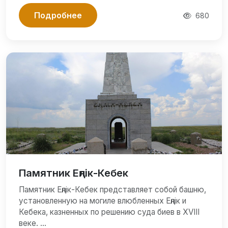
Подробнее
680
Памятник Еңлік-Кебек
Памятник Еңлік-Кебек представляет собой башню,
установленную на могиле влюбленных Еңлік и
Кебека, казненных по решению суда биев в XVIII
веке. …